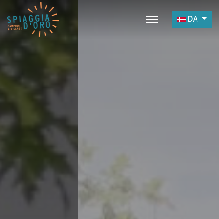
Vælg dit s
DA
Home
Camping
Village
Servicer
Jobmuligheder
Restaurant