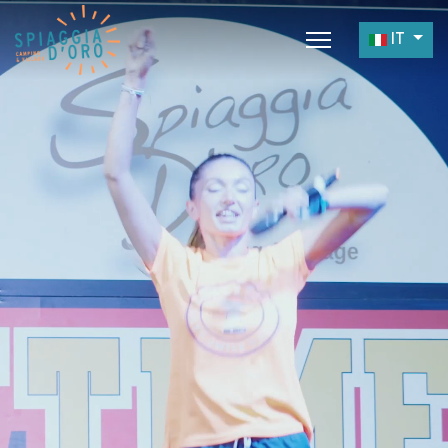
Seleziona 
IT
Home
Camping
Village
Servizi
Lavora con noi
Ristoranti