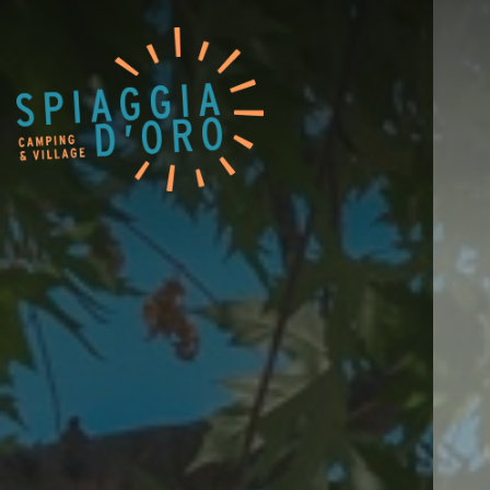
Home
Camping
Village
Services
Werk met Ons
Restaurants