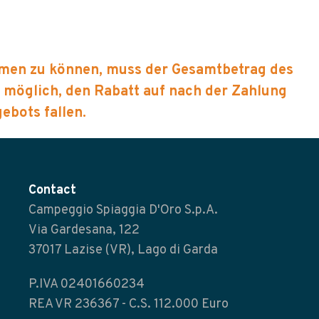
ehmen zu können, muss der Gesamtbetrag des
t möglich, den Rabatt auf nach der Zahlung
bots fallen.
Contact
Campeggio Spiaggia D'Oro S.p.A.
Via Gardesana, 122
37017 Lazise (VR), Lago di Garda
P.IVA 02401660234
REA VR 236367 - C.S. 112.000 Euro